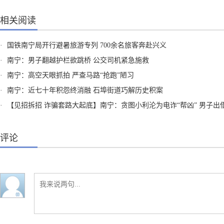
相关阅读
·
国铁南宁局开行避暑旅游专列 700余名旅客奔赴兴义
·
南宁：男子翻越护栏欲跳桥 公交司机紧急施救
·
南宁：高空天眼抓拍 严查马路“抢跑”陋习
·
南宁：近七十年积怨终消融 石埠街道巧解历史积案
·
【见招拆招 诈骗套路大起底】南宁：贪图小利沦为电诈“帮凶” 男子出借“两卡”获刑
评论