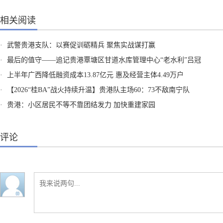
相关阅读
·
武警贵港支队：以赛促训砺精兵 聚焦实战谋打赢
·
最后的值守——追记贵港覃塘区甘道水库管理中心“老水利”吕冠
·
上半年广西降低融资成本13.87亿元 惠及经营主体4.49万户
·
【2026“桂BA”战火持续升温】贵港队主场60：73不敌南宁队
·
贵港：小区居民不等不靠团结发力 加快重建家园
评论