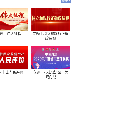
-
更多
题｜伟大征程
专题｜树立和践行正确
政绩观
题｜让人民评价
专题｜八桂“篮”图，为
城而战