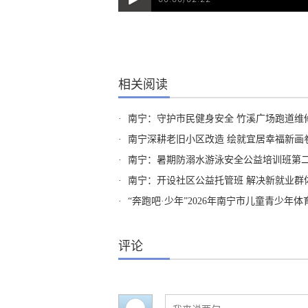
相关阅读
·
南宁：守护市民健身安全 竹溪广场跑道维
·
南宁深耕老旧小区改造 绘就宜居幸福新画
·
南宁：暑期防溺水游泳安全公益培训班第
·
南宁：开设社区公益托管班 解决新就业群
·
“奔跑吧·少年”2026年南宁市儿童青少年
评论