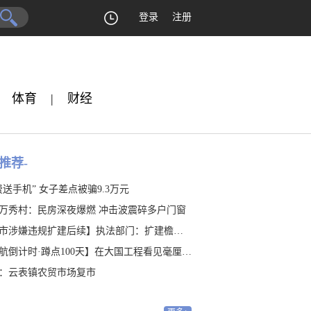
登录
注册
体育
|
财经
推荐-
费送手机” 女子差点被骗9.3万元
万秀村：民房深夜爆燃 冲击波震碎多户门窗
涉嫌违规扩建后续】执法部门：扩建檐廊涉嫌违建 是否占地有待认定
航倒计时·蹲点100天】在大国工程看见毫厘之“精”
：云表镇农贸市场复市