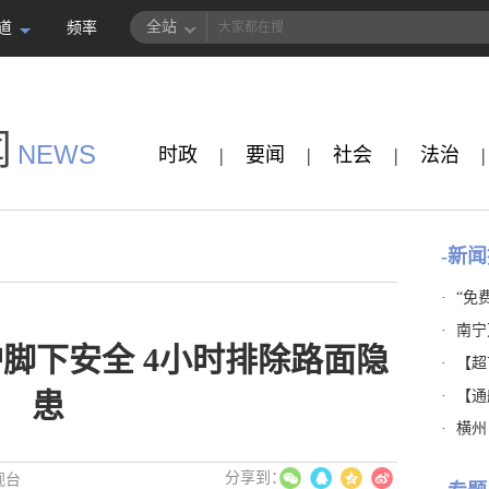
全站
道
频率
闻
NEWS
时政
|
要闻
|
社会
|
法治
|
-新闻
·
“免
·
南宁
脚下安全 4小时排除路面隐
·
【超市
·
【通
患
·
横州
视台