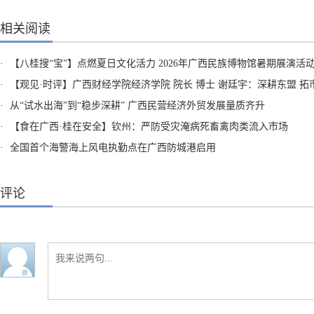
相关阅读
·
【八桂搜“宝”】点燃夏日文化活力 2026年广西民族博物馆暑期展演活
·
【观见·时评】广西财经学院经济学院 院长 博士 谢廷宇：深耕东盟 拓市全球 广西民企向海正当
·
从“试水出海”到“稳步深耕” 广西民营经济外贸发展量质齐升
·
【食在广西·桂在安全】钦州：严防受灾淹病死畜禽肉类流入市场
·
全国首个海警海上风电执勤点在广西防城港启用
评论