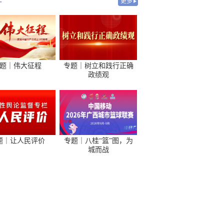
-
更多
题｜伟大征程
专题｜树立和践行正确
政绩观
题｜让人民评价
专题｜八桂“篮”图，为
城而战