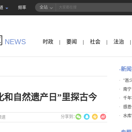
全站
道
频率
闻
NEWS
时政
|
要闻
|
社会
|
法治
|
-新闻
·
“邕
·
南宁
化和自然遗产日”里探古今
·
千年
·
感恩
·
水库
频道