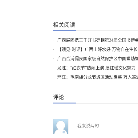
相关阅读
·
广西展团携三千好书亮相第34届全国书博
·
【观见·时评】广西山好水好 万物自在生
·
广西合浦儒艮国家级自然保护区中国鲎幼
·
龙胜：“红衣节”热闹上演 展红瑶文化魅力
·
环江：毛南族分龙节城区活动启幕 万人巡
评论