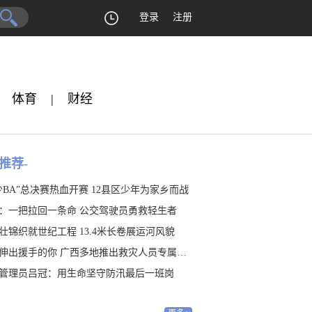
登录
注册
体育
|
财经
推荐-
少BA”总决赛热血开赛 12县区少年为家乡而战
：一把拉回一条命 公交驾驶员勇救轻生者
壮锦织就世纪工程 13.4米长卷展运河风貌
伸出援手的你 广西多地推出救灾人员专属福利
管理员吕冠：用生命坚守防汛最后一班岗