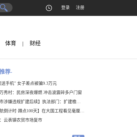
登录
注册
体育
|
财经
推荐-
费送手机” 女子差点被骗9.3万元
万秀村：民房深夜爆燃 冲击波震碎多户门窗
涉嫌违规扩建后续】执法部门：扩建檐廊涉嫌违建 是否占地有待认定
航倒计时·蹲点100天】在大国工程看见毫厘之“精”
：云表镇农贸市场复市