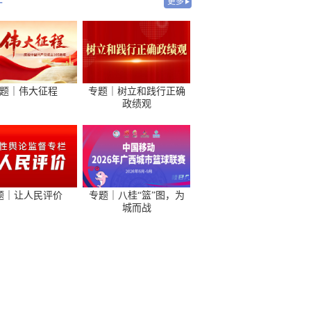
-
更多
题｜伟大征程
专题｜树立和践行正确
政绩观
题｜让人民评价
专题｜八桂“篮”图，为
城而战