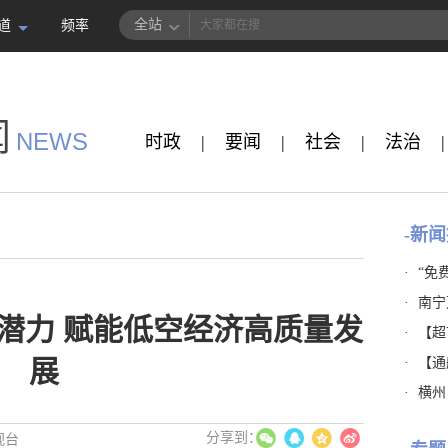
全站
道
频率
闻
NEWS
时政
|
要闻
|
社会
|
法治
|
-新闻
·
“免
·
南宁
潜力 赋能低空经济高质量发
·
【超市
·
【通
展
·
横州
视台