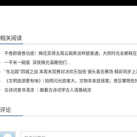
相关阅读
·
不卷颜值卷功底！梅花奖得主周云娟笑谈样貌普通，大把时光全都耗在排练
·
一平米一碗面 深夜微光温暖他们...
·
“东北超”四城之战 本周末双赛对决欢乐加倍 镜头直击赛场 精彩同步上
·
《文明旅游更有味》| 拍照闪光损害大，文物本来就很美；景区攀爬危险大，安全打卡记录美；爱护环境责任大，干净卫生才最美
·
古诗词里寻清凉 ｜跟着古诗词学古人清雅纳凉
评论