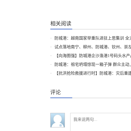
相关阅读
·
防城港：越南国家举重队进驻上思集训 全
·
试点落地南宁、柳州、防城港、钦州、崇左五市 广西
·
【向海图强】防城港企沙渔港1号码头水产
·
防城港：祖宅坍塌惊现一箱子弹 群众主动
·
【抗洪抢险救援进行时】防城港：灾后重建 
评论