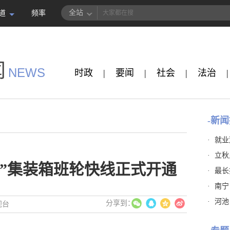
全站
道
频率
闻
NEWS
时政
|
要闻
|
社会
|
法治
|
-新闻
·
就业
·
立秋
港”集装箱班轮快线正式开通
·
最长
·
南宁
·
河池
视台