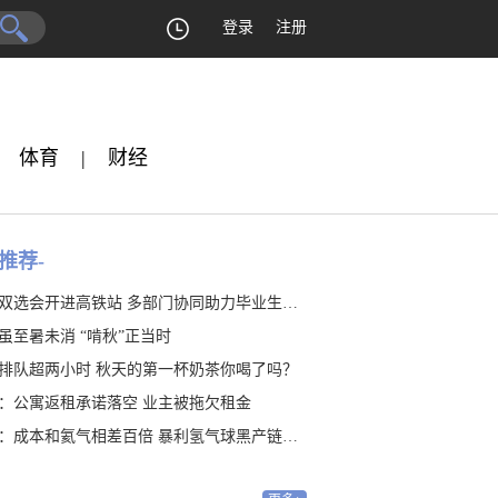
登录
注册
体育
|
财经
推荐-
双选会开进高铁站 多部门协同助力毕业生就业
虽至暑未消 “啃秋”正当时
排队超两小时 秋天的第一杯奶茶你喝了吗？
：公寓返租承诺落空 业主被拖欠租金
：成本和氦气相差百倍 暴利氢气球黑产链隐藏20年