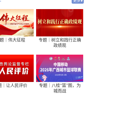
-
更多
题｜伟大征程
专题｜树立和践行正确
政绩观
题｜让人民评价
专题｜八桂“篮”图，为
城而战