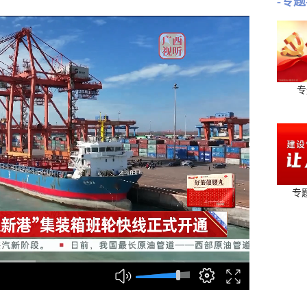
-专题
专
专