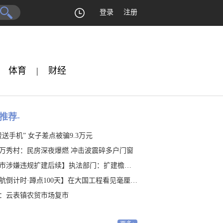
登录
注册
体育
|
财经
推荐-
费送手机” 女子差点被骗9.3万元
万秀村：民房深夜爆燃 冲击波震碎多户门窗
涉嫌违规扩建后续】执法部门：扩建檐廊涉嫌违建 是否占地有待认定
航倒计时·蹲点100天】在大国工程看见毫厘之“精”
：云表镇农贸市场复市