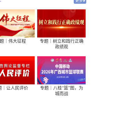
-
更多
题｜伟大征程
专题｜树立和践行正确
政绩观
题｜让人民评价
专题｜八桂“篮”图，为
城而战