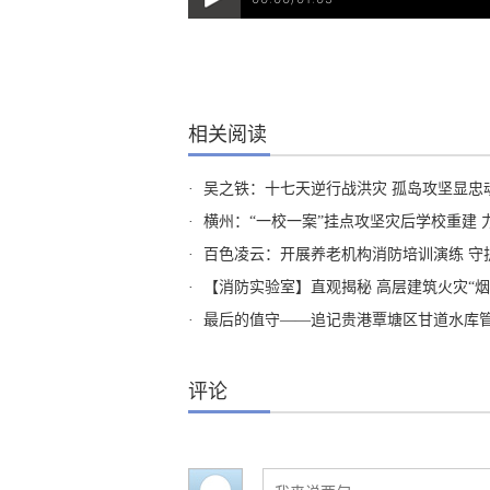
相关阅读
·
吴之铁：十七天逆行战洪灾 孤岛攻坚显忠
·
横州：“一校一案”挂点攻坚灾后学校重建
·
百色凌云：开展养老机构消防培训演练 守
·
【消防实验室】直观揭秘 高层建筑火灾“烟
·
最后的值守——追记贵港覃塘区甘道水库管
评论