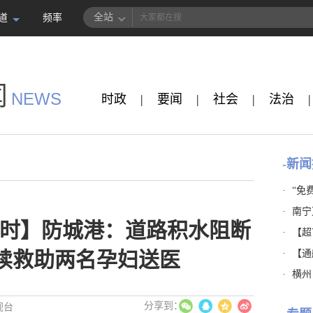
全站
道
频率
闻
NEWS
时政
|
要闻
|
社会
|
法治
|
-新闻
·
“免
·
南宁
时】防城港：道路积水阻断
·
【超市
·
【通
连续救助两名孕妇送医
·
横州
视台