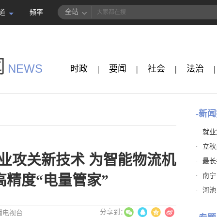
全站
道
频率
闻
NEWS
时政
|
要闻
|
社会
|
法治
|
-新闻
·
就业
·
立秋
业攻关新技术 为智能物流机
·
最长
·
南宁
高精度“电量管家”
·
河池
播电视台