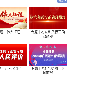
-
更多
题｜伟大征程
专题｜树立和践行正确
政绩观
题｜让人民评价
专题｜八桂“篮”图，为
城而战