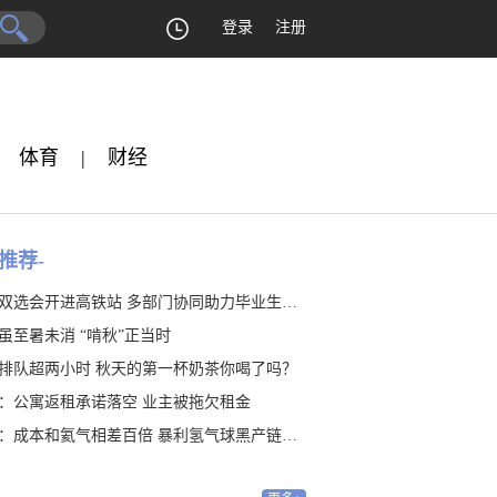
登录
注册
体育
|
财经
推荐-
双选会开进高铁站 多部门协同助力毕业生就业
虽至暑未消 “啃秋”正当时
排队超两小时 秋天的第一杯奶茶你喝了吗？
：公寓返租承诺落空 业主被拖欠租金
：成本和氦气相差百倍 暴利氢气球黑产链隐藏20年