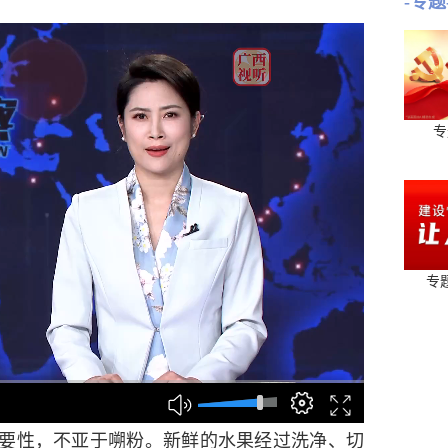
-专题
专
专
性，不亚于嗍粉。新鲜的水果经过洗净、切