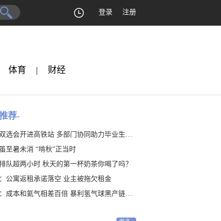
登录
注册
体育
|
财经
推荐-
双选会开进高铁站 多部门协同助力毕业生就业
虽至暑未消 “啃秋”正当时
排队超两小时 秋天的第一杯奶茶你喝了吗？
：公寓返租承诺落空 业主被拖欠租金
：成本和氦气相差百倍 暴利氢气球黑产链隐藏20年