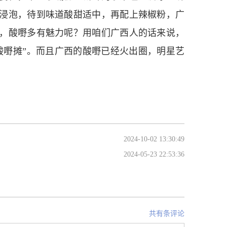
浸泡，待到味道酸甜适中，再配上辣椒粉，广
，酸嘢多有魅力呢？用咱们广西人的话来说，
酸嘢摊”。而且广西的酸嘢已经火出圈，明星艺
2024-10-02 13:30:49
2024-05-23 22:53:36
共有条评论