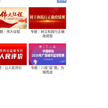
-
更多
题｜伟大征程
专题｜树立和践行正确
政绩观
题｜让人民评价
专题｜八桂“篮”图，为
城而战