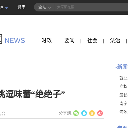
全站
道
频率
闻
NEWS
时政
|
要闻
|
社会
|
法治
|
-新闻
·
就业
·
立秋
挑逗味蕾“绝绝子”
·
最长
·
南宁
·
河池
视台