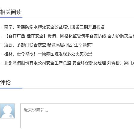
相关阅读
·
南宁：暑期防溺水游泳安全公益培训班第二期开启报名
·
【食在广西·桂在安全】贵港：网格化监管筑牢食安防线 全力护航灾后复工复
·
凌云：多部门联合夜查 畅通高层小区“生命通道”
·
桂林：责令整改！一康养医院发现多处火灾隐患
·
北部湾港股份有限公司安全生产总监 安全环保部总经理 刘青松：紧扣双碳目标 依托江海联动 积极推进绿色低碳港口
评论