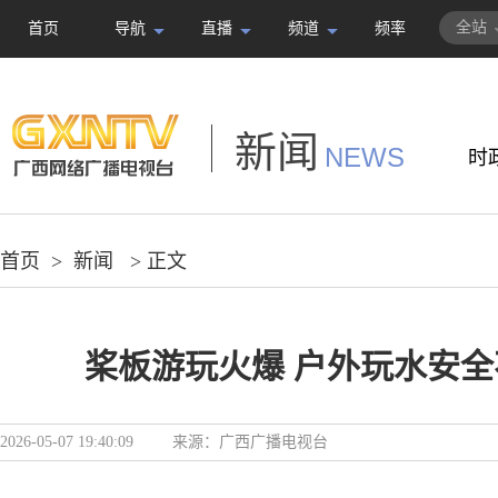
全站
首页
导航
直播
频道
频率
新闻
NEWS
时
首页
>
新闻
> 正文
桨板游玩火爆 户外玩水安
2026-05-07 19:40:09
来源：
广西广播电视台