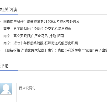
相关阅读
·
国铁南宁局开行避暑旅游专列 700余名旅客奔赴兴义
·
南宁：男子翻越护栏欲跳桥 公交司机紧急施救
·
南宁：高空天眼抓拍 严查马路“抢跑”陋习
·
南宁：近七十年积怨终消融 石埠街道巧解历史积案
·
【见招拆招 诈骗套路大起底】南宁：贪图小利沦为电诈“帮凶” 男子出借“两卡”获刑
评论