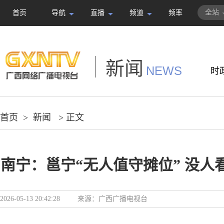
全站
首页
导航
直播
频道
频率
新闻
NEWS
时
首页
>
新闻
> 正文
南宁：邕宁“无人值守摊位” 没人
2026-05-13 20:42:28
来源：
广西广播电视台