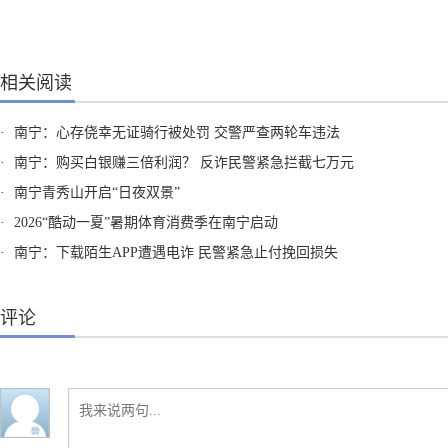
相关阅读
·
南宁：心存侥幸无证骑行被处罚 交警严查两轮车违法
·
南宁：购买白银赚三倍利润？ 反诈民警紧急拦截七万元
·
南宁青秀山开启“日夜双景”
·
2026“酷动一夏”暑期体育消费季在南宁启动
·
南宁：下载陌生APP遭遇电诈 民警紧急止付挽回损失
评论