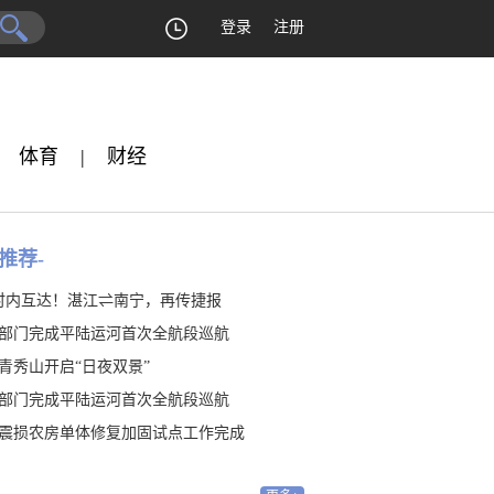
登录
注册
体育
|
财经
推荐-
时内互达！湛江⇌南宁，再传捷报
部门完成平陆运河首次全航段巡航
青秀山开启“日夜双景”
部门完成平陆运河首次全航段巡航
震损农房单体修复加固试点工作完成