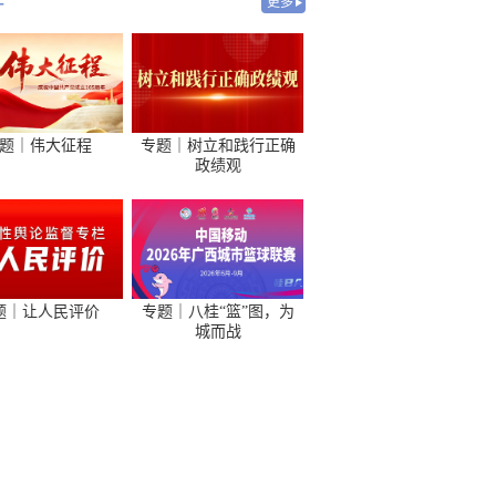
-
更多
题｜伟大征程
专题｜树立和践行正确
政绩观
题｜让人民评价
专题｜八桂“篮”图，为
城而战