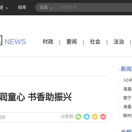
全站
道
频率
闻
NEWS
时政
|
要闻
|
社会
|
法治
|
-新闻
·
3小
·
海事
润童心 书香助振兴
·
南宁
·
海事
·
柳州
视台