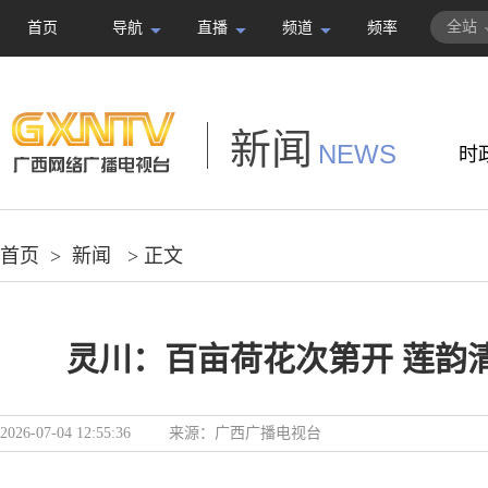
全站
首页
导航
直播
频道
频率
新闻
NEWS
时
首页
>
新闻
> 正文
灵川：百亩荷花次第开 莲韵
2026-07-04 12:55:36
来源：
广西广播电视台