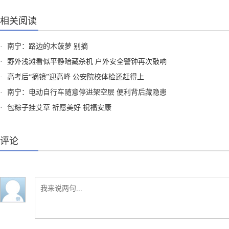
相关阅读
·
南宁：路边的木菠萝 别摘
·
野外浅滩看似平静暗藏杀机 户外安全警钟再次敲响
·
高考后“摘镜”迎高峰 公安院校体检还赶得上
·
南宁：电动自行车随意停进架空层 便利背后藏隐患
·
包粽子挂艾草 祈愿美好 祝福安康
评论