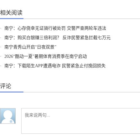
相关阅读
·
南宁：心存侥幸无证骑行被处罚 交警严查两轮车违法
·
南宁：购买白银赚三倍利润？ 反诈民警紧急拦截七万元
·
南宁青秀山开启“日夜双景”
·
2026“酷动一夏”暑期体育消费季在南宁启动
·
南宁：下载陌生APP遭遇电诈 民警紧急止付挽回损失
评论