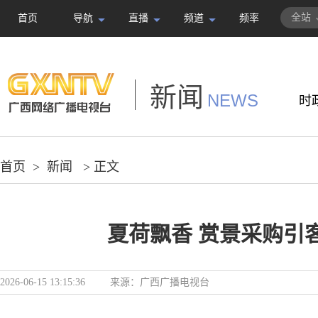
全站
首页
导航
直播
频道
频率
新闻
NEWS
时
首页
>
新闻
> 正文
夏荷飘香 赏景采购引
2026-06-15 13:15:36
来源：
广西广播电视台