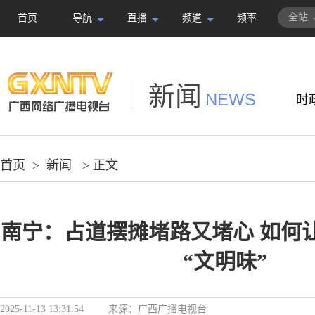
全站
首页
导航
直播
频道
频率
新闻
NEWS
时
首页
>
新闻
> 正文
南宁：占道摆摊堵路又堵心 如何让
“文明味”
2025-11-13 13:31:54
来源：
广西广播电视台