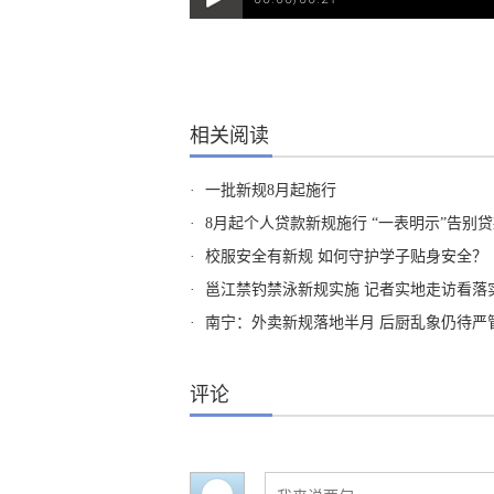
相关阅读
·
一批新规8月起施行
·
8月起个人贷款新规施行 “一表明示”告别贷
·
校服安全有新规 如何守护学子贴身安全？
·
邕江禁钓禁泳新规实施 记者实地走访看落
·
南宁：外卖新规落地半月 后厨乱象仍待严
评论