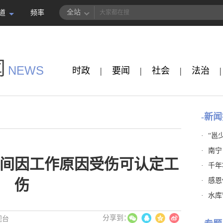
全站
道
频率
闻
NEWS
时政
|
要闻
|
社会
|
法治
|
-新闻
·
“邕
·
南宁
间因工作原因受伤可认定工
·
千年
·
感恩
伤
·
水库
视台