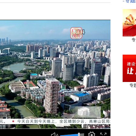
-专题
专
专