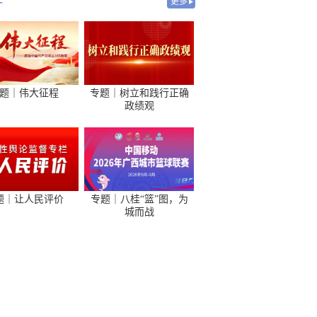
-
更多
题｜伟大征程
专题｜树立和践行正确
政绩观
题｜让人民评价
专题｜八桂“篮”图，为
城而战