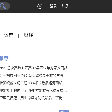
登录
注册
体育
|
财经
推荐-
少BA”总决赛热血开赛 12县区少年为家乡而战
：一把拉回一条命 公交驾驶员勇救轻生者
壮锦织就世纪工程 13.4米长卷展运河风貌
伸出援手的你 广西多地推出救灾人员专属福利
管理员吕冠：用生命坚守防汛最后一班岗