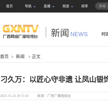
全站
首页
导航
直播
频道
频率
新闻
NEWS
时
首页
>
新闻
> 正文
刁久万：以匠心守非遗 让凤山银
2025-11-24 20:15:45
来源：
广西广播电视台