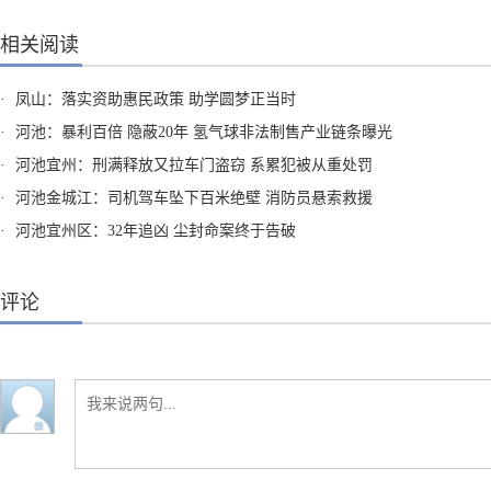
相关阅读
·
凤山：落实资助惠民政策 助学圆梦正当时
·
河池：暴利百倍 隐蔽20年 氢气球非法制售产业链条曝光
·
河池宜州：刑满释放又拉车门盗窃 系累犯被从重处罚
·
河池金城江：司机驾车坠下百米绝壁 消防员悬索救援
·
河池宜州区：32年追凶 尘封命案终于告破
评论