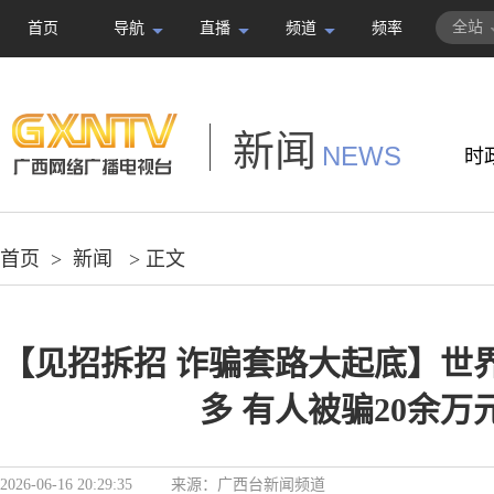
全站
首页
导航
直播
频道
频率
新闻
NEWS
时
首页
>
新闻
> 正文
【见招拆招 诈骗套路大起底】世界
多 有人被骗20余万
2026-06-16 20:29:35
来源：
广西台新闻频道