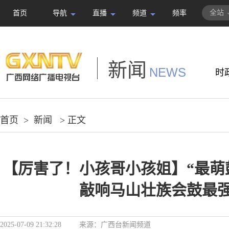
全站
首页
导航
直播
频道
频率
新闻
NEWS
时
首页
>
新闻
> 正文
【厉害了！小孩哥小孩姐】“最萌
敲响马山壮族会鼓最
2025-07-09 21:32:28
来源：
广西台新闻频道