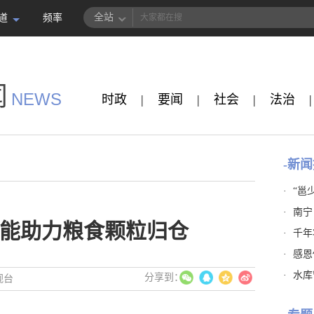
全站
道
频率
闻
NEWS
时政
|
要闻
|
社会
|
法治
|
-新闻
·
“邕
·
南宁
能助力粮食颗粒归仓
·
千年
·
感恩
·
水库
视台