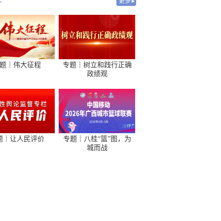
-
更多
题｜伟大征程
专题｜树立和践行正确
政绩观
题｜让人民评价
专题｜八桂“篮”图，为
城而战