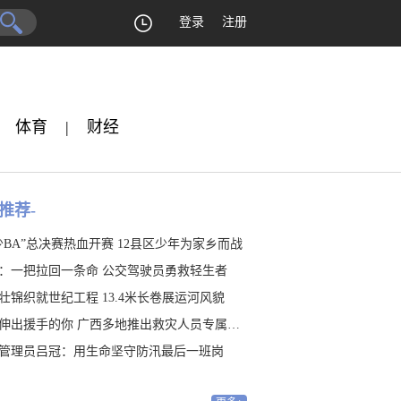
登录
注册
体育
|
财经
推荐-
少BA”总决赛热血开赛 12县区少年为家乡而战
：一把拉回一条命 公交驾驶员勇救轻生者
壮锦织就世纪工程 13.4米长卷展运河风貌
伸出援手的你 广西多地推出救灾人员专属福利
管理员吕冠：用生命坚守防汛最后一班岗