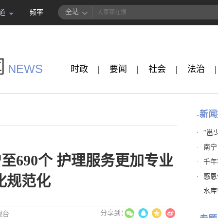
全站
道
频率
闻
NEWS
时政
|
要闻
|
社会
|
法治
|
-新闻
·
“邕
·
南宁
至690个 护理服务更加专业
·
千年
·
感恩
化规范化
·
水库
视台