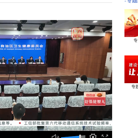
-专题
专
专