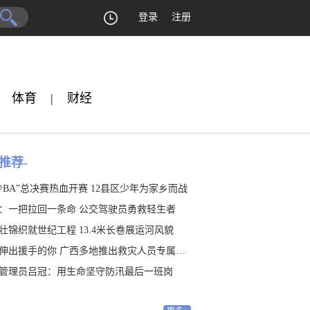
登录
注册
体育
|
财经
推荐-
少BA”总决赛热血开赛 12县区少年为家乡而战
：一把拉回一条命 公交驾驶员勇救轻生者
壮锦织就世纪工程 13.4米长卷展运河风貌
伸出援手的你 广西多地推出救灾人员专属福利
管理员吕冠：用生命坚守防汛最后一班岗