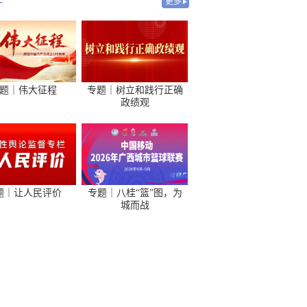
-
更多
题｜伟大征程
专题｜树立和践行正确
政绩观
题｜让人民评价
专题｜八桂“篮”图，为
城而战