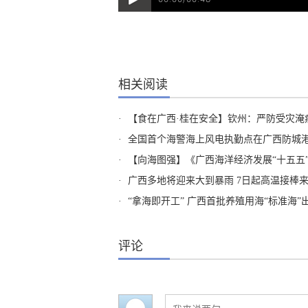
相关阅读
·
【食在广西·桂在安全】钦州：严防受灾淹
·
全国首个海警海上风电执勤点在广西防城
·
【向海图强】《广西海洋经济发展“十五五
·
广西多地将迎来大到暴雨 7日起高温接棒
·
“拿海即开工” 广西首批养殖用海“标准海”
评论