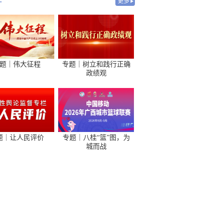
-
更多
题｜伟大征程
专题｜树立和践行正确
政绩观
题｜让人民评价
专题｜八桂“篮”图，为
城而战