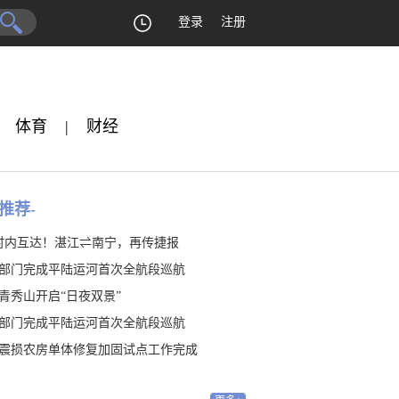
登录
注册
体育
|
财经
推荐-
时内互达！湛江⇌南宁，再传捷报
部门完成平陆运河首次全航段巡航
青秀山开启“日夜双景”
部门完成平陆运河首次全航段巡航
震损农房单体修复加固试点工作完成