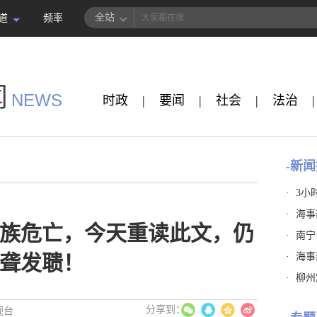
全站
道
频率
闻
NEWS
时政
|
要闻
|
社会
|
法治
|
-新闻
·
3小
·
海事
族危亡，今天重读此文，仍
·
南宁
·
海事
聋发聩！
·
柳州
视台