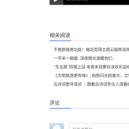
相关阅读
·
不卷颜值卷功底！梅花奖得主周云娟笑谈样貌
·
一平米一碗面 深夜微光温暖他们...
·
“东北超”四城之战 本周末双赛对决欢乐加
·
《文明旅游更有味》| 拍照闪光损害大，文物本来就很美；景区攀爬危险大，
·
古诗词里寻清凉 ｜跟着古诗词学古人清雅
评论