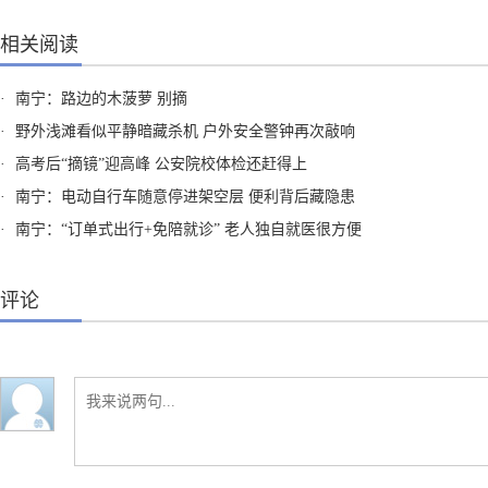
相关阅读
·
南宁：路边的木菠萝 别摘
·
野外浅滩看似平静暗藏杀机 户外安全警钟再次敲响
·
高考后“摘镜”迎高峰 公安院校体检还赶得上
·
南宁：电动自行车随意停进架空层 便利背后藏隐患
·
南宁：“订单式出行+免陪就诊” 老人独自就医很方便
评论