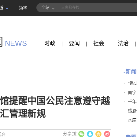
全站
道
频率
闻
NEWS
时政
|
要闻
|
社会
|
法治
|
-新闻
·
“邕
·
南宁
馆提醒中国公民注意遵守越
·
千年
·
感恩
汇管理新规
·
水库
视台