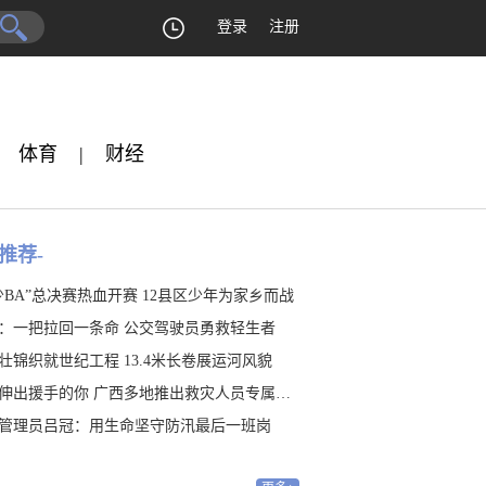
登录
注册
体育
|
财经
推荐-
少BA”总决赛热血开赛 12县区少年为家乡而战
：一把拉回一条命 公交驾驶员勇救轻生者
壮锦织就世纪工程 13.4米长卷展运河风貌
伸出援手的你 广西多地推出救灾人员专属福利
管理员吕冠：用生命坚守防汛最后一班岗