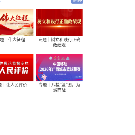
-
更多
题｜伟大征程
专题｜树立和践行正确
政绩观
题｜让人民评价
专题｜八桂“篮”图，为
城而战