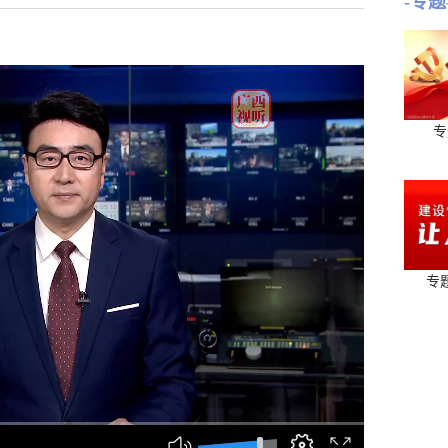
-专题
专
专