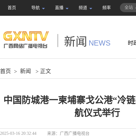
全站
首页
导航
直播
频道
频率
新闻
NEWS
时
首页
>
新闻
> 正文
中国防城港一柬埔寨戈公港“冷链
航仪式举行
2025-03-16 20:32:44
来源：
广西广播电视台