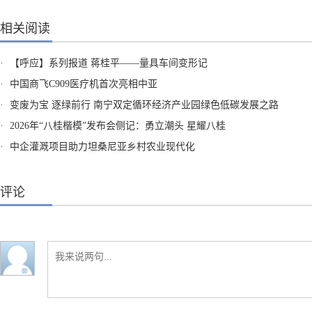
相关阅读
·
【呼应】系列报道 蒋桂平——量具车间变形记
·
中国商飞C909医疗机首次亮相中亚
·
变废为宝 逐绿前行 南宁双定循环经济产业园绿色低碳发展之路
·
2026年“八桂楷模”发布会侧记：勇立潮头 星耀八桂
·
中企灌溉项目助力坦桑尼亚乡村农业现代化
评论