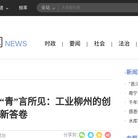
全站
道
频率
闻
NEWS
时政
|
要闻
|
社会
|
法治
|
-新闻
·
“邕
·
南宁
“青”言所见：工业柳州的创
·
千年
·
感恩
新答卷
·
水库
视台