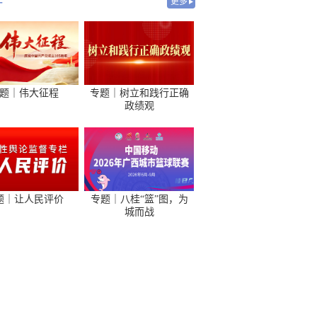
-
更多
题｜伟大征程
专题｜树立和践行正确
政绩观
题｜让人民评价
专题｜八桂“篮”图，为
城而战