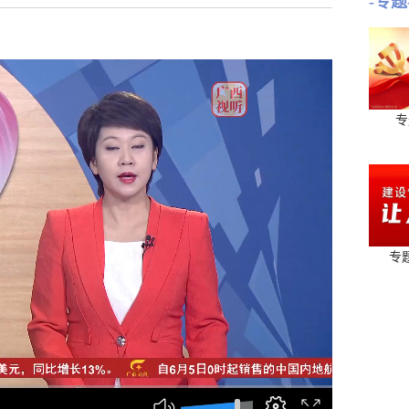
-专题
专
专