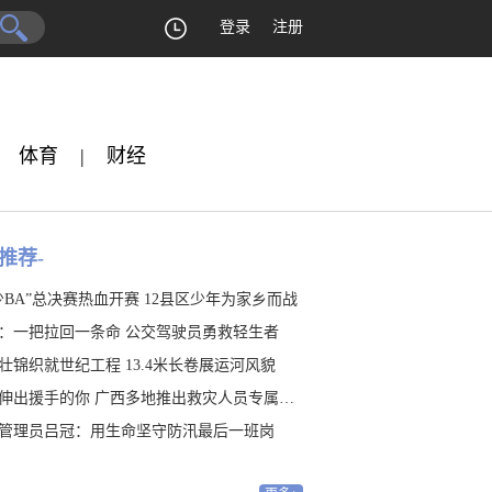
登录
注册
体育
|
财经
推荐-
少BA”总决赛热血开赛 12县区少年为家乡而战
：一把拉回一条命 公交驾驶员勇救轻生者
壮锦织就世纪工程 13.4米长卷展运河风貌
伸出援手的你 广西多地推出救灾人员专属福利
管理员吕冠：用生命坚守防汛最后一班岗