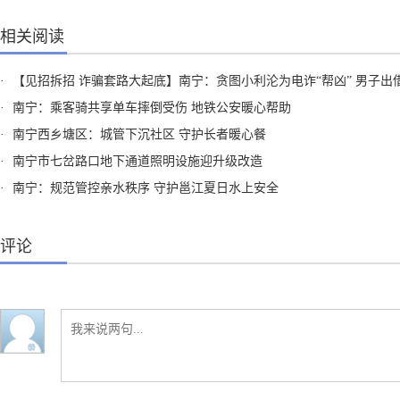
相关阅读
·
【见招拆招 诈骗套路大起底】南宁：贪图小利沦为电诈“帮凶” 男子出借“两卡”获刑
·
南宁：乘客骑共享单车摔倒受伤 地铁公安暖心帮助
·
南宁西乡塘区：城管下沉社区 守护长者暖心餐
·
南宁市七岔路口地下通道照明设施迎升级改造
·
南宁：规范管控亲水秩序 守护邕江夏日水上安全
评论