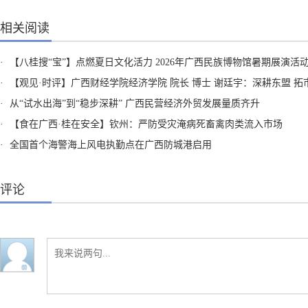
相关阅读
·
【八桂搜“宝”】点燃夏日文化活力 2026年广西民族博物馆暑期展演活
·
【观见·时评】广西财经学院经济学院 院长 博士 谢廷宇：深耕东盟 拓市全球 广西民企向海正当
·
从“试水出海”到“稳步深耕” 广西民营经济外贸发展量质齐升
·
【食在广西·桂在安全】钦州：严防受灾淹病死畜禽肉类流入市场
·
全国首个海警海上风电执勤点在广西防城港启用
评论