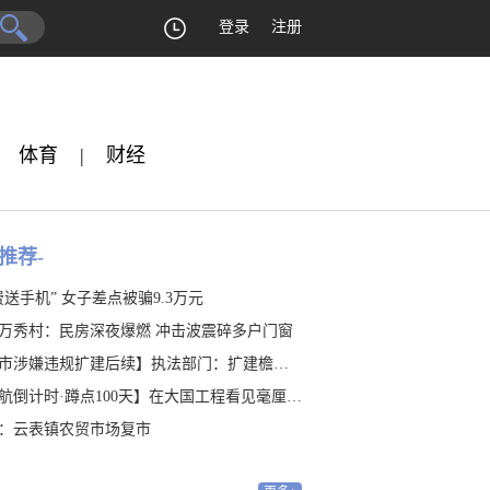
登录
注册
体育
|
财经
推荐-
费送手机” 女子差点被骗9.3万元
万秀村：民房深夜爆燃 冲击波震碎多户门窗
涉嫌违规扩建后续】执法部门：扩建檐廊涉嫌违建 是否占地有待认定
航倒计时·蹲点100天】在大国工程看见毫厘之“精”
：云表镇农贸市场复市