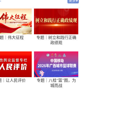
-
更多
题｜伟大征程
专题｜树立和践行正确
政绩观
题｜让人民评价
专题｜八桂“篮”图，为
城而战