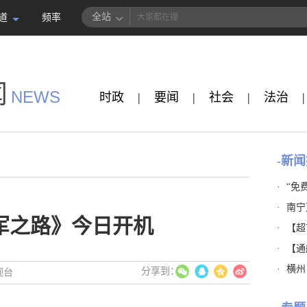
全站
道
频率
闻
NEWS
时政
|
要闻
|
社会
|
法治
|
-新闻
·
“免
·
南宁
军之路》今日开机
·
【超市
·
【通
·
横州
视台