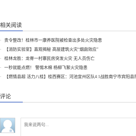
相关阅读
·
责令整改！桂林市一康养医院被检查出多处火灾隐患
·
【消防实验室】直观揭秘 高层建筑火灾“烟囱效应”
·
桂林龙胜：龙脊一村寨民房突发火灾 无人员伤亡
·
一秒就能点燃！ 警惕木棉 杨柳飞絮火灾隐患
·
【燃情县超 活力八桂】桂西赛区：河池宜州区队4:1战胜南宁市宾阳县
评论