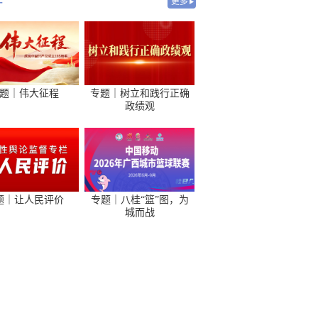
-
更多
题｜伟大征程
专题｜树立和践行正确
政绩观
题｜让人民评价
专题｜八桂“篮”图，为
城而战