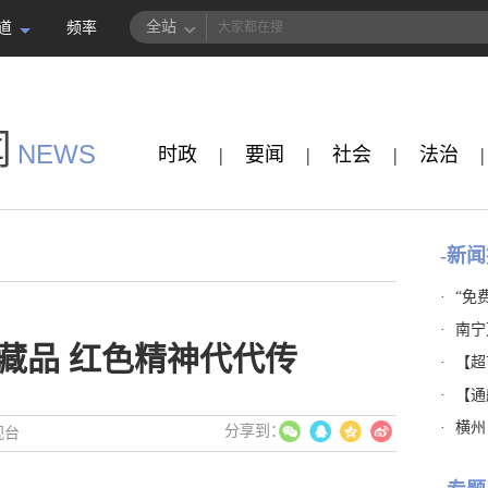
全站
道
频率
闻
NEWS
时政
|
要闻
|
社会
|
法治
|
-新闻
·
“免
·
南宁
藏品 红色精神代代传
·
【超市
·
【通
·
横州
视台