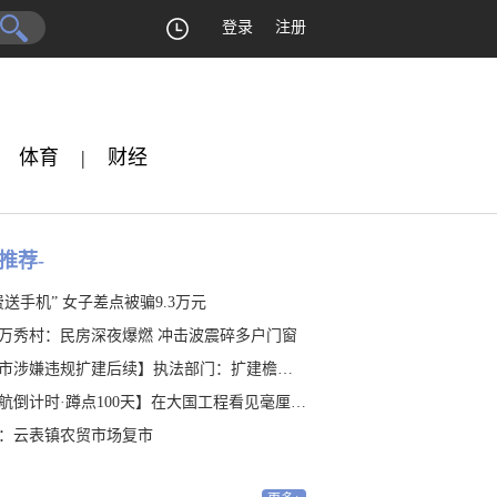
登录
注册
体育
|
财经
推荐-
费送手机” 女子差点被骗9.3万元
万秀村：民房深夜爆燃 冲击波震碎多户门窗
涉嫌违规扩建后续】执法部门：扩建檐廊涉嫌违建 是否占地有待认定
航倒计时·蹲点100天】在大国工程看见毫厘之“精”
：云表镇农贸市场复市