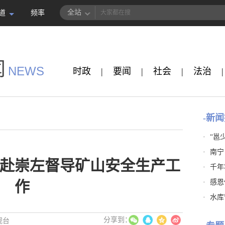
全站
道
频率
闻
NEWS
时政
|
要闻
|
社会
|
法治
|
-新闻
·
“邕
·
南宁
赴崇左督导矿山安全生产工
·
千年
·
感恩
作
·
水库
视台