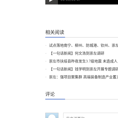
相关阅读
·
试点落地南宁、柳州、防城港、钦州、崇左五市 广西
·
【一句话新闻】何文浩到崇左调研
·
崇左市扶绥县昨夜发生3.7级地震 未造成
·
【一句话新闻】钱学明到崇左开展专题调
·
崇左：强项目聚集群 高端装备制造产业蓄
评论