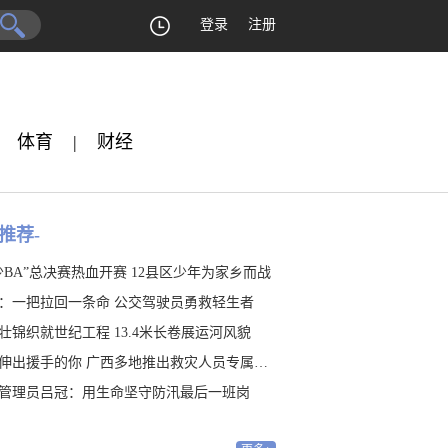
登录
注册
体育
|
财经
推荐-
少BA”总决赛热血开赛 12县区少年为家乡而战
：一把拉回一条命 公交驾驶员勇救轻生者
壮锦织就世纪工程 13.4米长卷展运河风貌
伸出援手的你 广西多地推出救灾人员专属福利
管理员吕冠：用生命坚守防汛最后一班岗