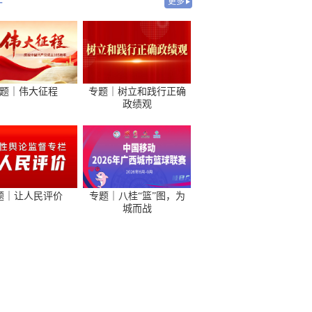
-
更多
题｜伟大征程
专题｜树立和践行正确
政绩观
题｜让人民评价
专题｜八桂“篮”图，为
城而战