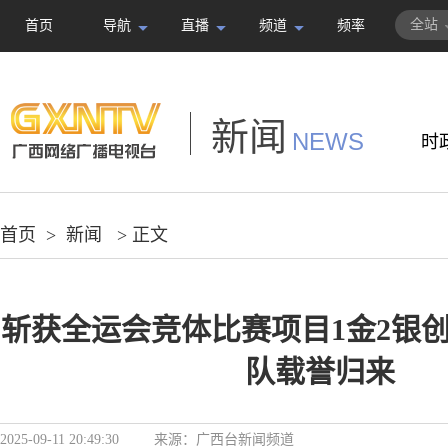
全站
首页
导航
直播
频道
频率
新闻
NEWS
时
首页
>
新闻
> 正文
斩获全运会竞体比赛项目1金2银创
队载誉归来
2025-09-11 20:49:30
来源：
广西台新闻频道