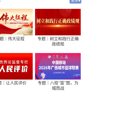
-
更多
题｜伟大征程
专题｜树立和践行正确
政绩观
题｜让人民评价
专题｜八桂“篮”图，为
城而战