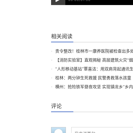
相关阅读
·
责令整改！桂林市一康养医院被检查出多
·
【消防实验室】直观揭秘 高层建筑火灾“烟
·
“人形移动基站”覃喜洁：用双肩背起通讯
·
桂林：两分钟生死救援 民警勇救落水孩童
·
横州：抢险铁军昼夜攻坚 实现镇龙乡“乡内
评论