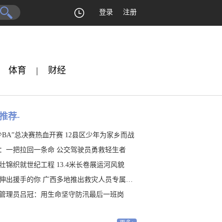
登录
注册
体育
|
财经
推荐-
少BA”总决赛热血开赛 12县区少年为家乡而战
：一把拉回一条命 公交驾驶员勇救轻生者
壮锦织就世纪工程 13.4米长卷展运河风貌
伸出援手的你 广西多地推出救灾人员专属福利
管理员吕冠：用生命坚守防汛最后一班岗