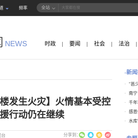
全站
道
频率
闻
NEWS
时政
|
要闻
|
社会
|
法治
|
-新闻
·
“邕
·
南宁
楼发生火灾】火情基本受控
·
千年
·
感恩
援行动仍在继续
·
水库
视台