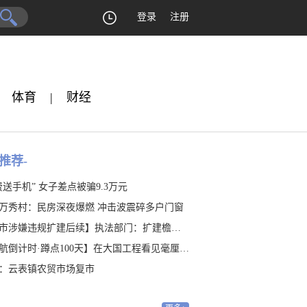
登录
注册
体育
|
财经
推荐-
费送手机” 女子差点被骗9.3万元
万秀村：民房深夜爆燃 冲击波震碎多户门窗
涉嫌违规扩建后续】执法部门：扩建檐廊涉嫌违建 是否占地有待认定
航倒计时·蹲点100天】在大国工程看见毫厘之“精”
：云表镇农贸市场复市