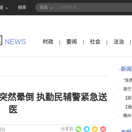
全站
道
频率
闻
NEWS
时政
|
要闻
|
社会
|
法治
|
-新闻
·
“免
·
南宁
突然晕倒 执勤民辅警紧急送
·
【超市
·
【通
医
·
横州
视台