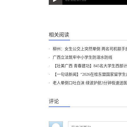
相关阅读
·
柳州：女生公交上突然晕倒 两名司机联手
·
广西立法筑牢中小学生防溺水防线
·
【壮美广西 青春建功】845名大学生西部
·
【一句话新闻】“2026在桂东盟国家留学
·
老人晕倒口吐白沫 绿波护航3分钟极速送
评论