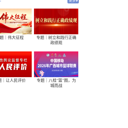
-
更多
题｜伟大征程
专题｜树立和践行正确
政绩观
题｜让人民评价
专题｜八桂“篮”图，为
城而战