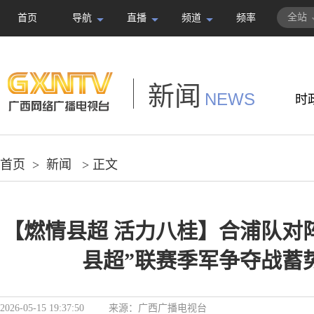
全站
首页
导航
直播
频道
频率
新闻
NEWS
时
首页
>
新闻
> 正文
【燃情县超 活力八桂】合浦队对阵
县超”联赛季军争夺战蓄
2026-05-15 19:37:50
来源：
广西广播电视台