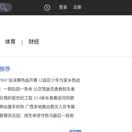
登录
注册
体育
|
财经
推荐-
少BA”总决赛热血开赛 12县区少年为家乡而战
：一把拉回一条命 公交驾驶员勇救轻生者
壮锦织就世纪工程 13.4米长卷展运河风貌
伸出援手的你 广西多地推出救灾人员专属福利
管理员吕冠：用生命坚守防汛最后一班岗