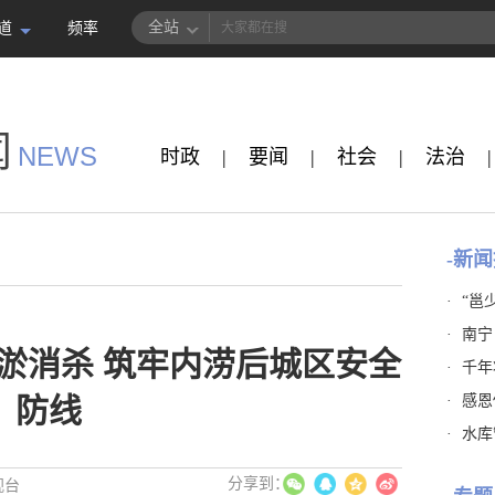
全站
道
频率
闻
NEWS
时政
|
要闻
|
社会
|
法治
|
-新闻
·
“邕
·
南宁
淤消杀 筑牢内涝后城区安全
·
千年
·
感恩
防线
·
水库
视台