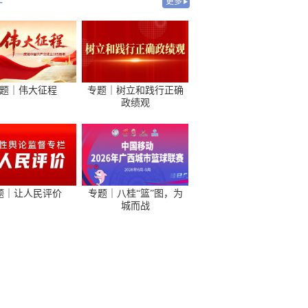
-
更多
题｜伟大征程
专题｜树立和践行正确
政绩观
题｜让人民评价
专题｜八桂“篮”图，为
城而战