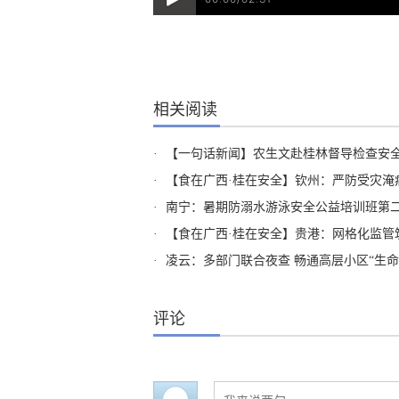
相关阅读
·
【一句话新闻】农生文赴桂林督导检查安
·
【食在广西·桂在安全】钦州：严防受灾淹
·
南宁：暑期防溺水游泳安全公益培训班第
·
【食在广西·桂在安全】贵港：网格化监管筑牢
·
凌云：多部门联合夜查 畅通高层小区“生命
评论