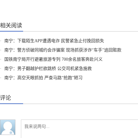
相关阅读
·
南宁：下载陌生APP遭遇电诈 民警紧急止付挽回损失
·
南宁：警方侦破同城约会诈骗案 现场抓获涉诈“车手”追回赃款
·
国铁南宁局开行避暑旅游专列 700余名旅客奔赴兴义
·
南宁：男子翻越护栏欲跳桥 公交司机紧急施救
·
南宁：高空天眼抓拍 严查马路“抢跑”陋习
评论