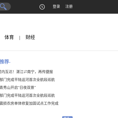
登录
注册
体育
|
财经
推荐-
时内互达！湛江⇌南宁，再传捷报
部门完成平陆运河首次全航段巡航
青秀山开启“日夜双景”
部门完成平陆运河首次全航段巡航
震损农房单体修复加固试点工作完成