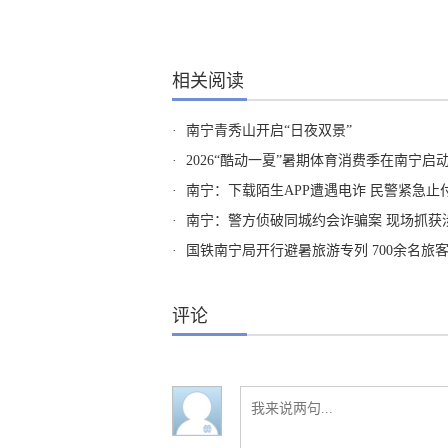
相关阅读
·
南宁青秀山开启“日夜双景”
·
2026“酷动一夏”暑期体育消费季在南宁启
·
南宁：下载陌生APP遭遇电诈 民警紧急止
·
南宁：警方侦破同城约会诈骗案 现场抓获
·
国铁南宁局开行避暑旅游专列 700余名旅
评论