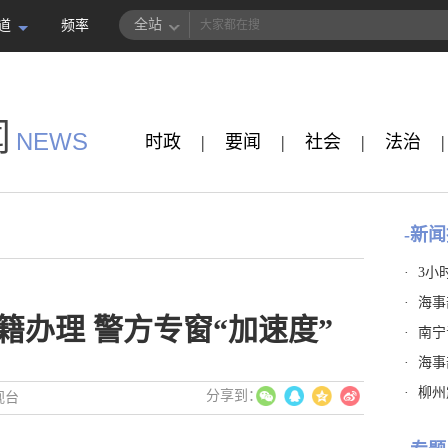
全站
道
频率
闻
NEWS
时政
|
要闻
|
社会
|
法治
|
-新闻
·
3小
·
海事
籍办理 警方专窗“加速度”
·
南宁
·
海事
·
柳州
视台