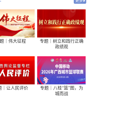
-
更多
题｜伟大征程
专题｜树立和践行正确
政绩观
题｜让人民评价
专题｜八桂“篮”图，为
城而战