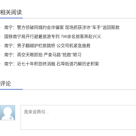
相关阅读
·
南宁：警方侦破同城约会诈骗案 现场抓获涉诈“车手”追回赃款
·
国铁南宁局开行避暑旅游专列 700余名旅客奔赴兴义
·
南宁：男子翻越护栏欲跳桥 公交司机紧急施救
·
南宁：高空天眼抓拍 严查马路“抢跑”陋习
·
南宁：近七十年积怨终消融 石埠街道巧解历史积案
评论