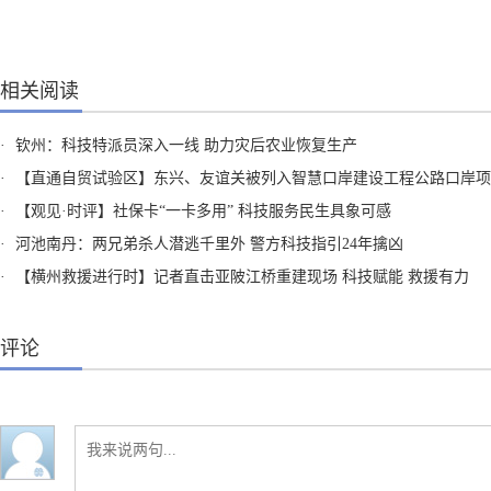
相关阅读
·
钦州：科技特派员深入一线 助力灾后农业恢复生产
·
【直通自贸试验区】东兴、友谊关被列入智慧口岸建设工程公路口岸项
·
【观见·时评】社保卡“一卡多用” 科技服务民生具象可感
·
河池南丹：两兄弟杀人潜逃千里外 警方科技指引24年擒凶
·
【横州救援进行时】记者直击亚陂江桥重建现场 科技赋能 救援有力
评论