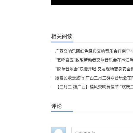
相关阅读
·
广西交响乐团红色经典交响音乐会在南宁
·
“艺呼百应”致敬劳动者交响音乐会在邕江
·
“脱单音乐会”浪漫开唱 交友现场变身安全
·
跟着民歌去旅行 广西三月三群众音乐会在
·
【三月三 趣广西】桂风交响贺佳节 “欢庆
评论