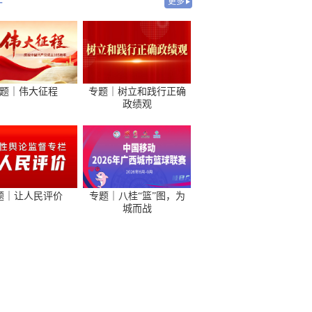
-
更多
题｜伟大征程
专题｜树立和践行正确
政绩观
题｜让人民评价
专题｜八桂“篮”图，为
城而战