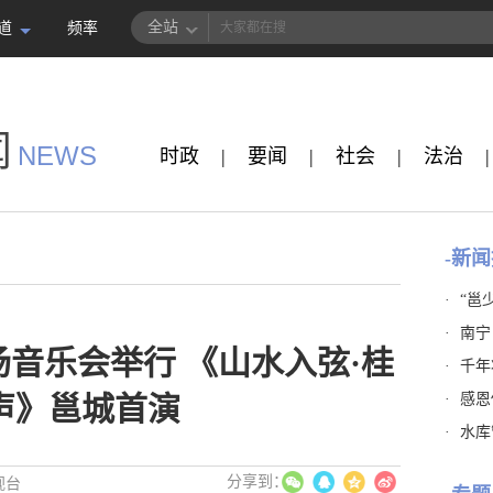
全站
道
频率
闻
NEWS
时政
|
要闻
|
社会
|
法治
|
-新闻
·
“邕
·
南宁
场音乐会举行 《山水入弦·桂
·
千年
·
感恩
声》邕城首演
·
水库
视台