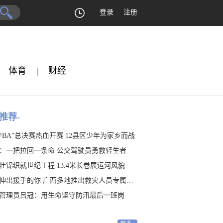
登录
注册
体育
|
财经
推荐-
少BA”总决赛热血开赛 12县区少年为家乡而战
：一把拉回一条命 公交驾驶员勇救轻生者
壮锦织就世纪工程 13.4米长卷展运河风貌
伸出援手的你 广西多地推出救灾人员专属福利
管理员吕冠：用生命坚守防汛最后一班岗