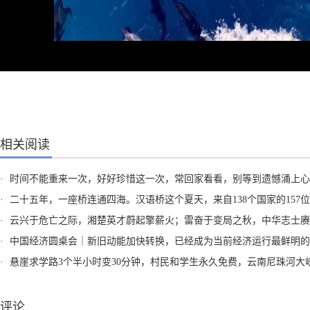
相关阅读
·
时间不能重来一次，好好珍惜这一次，常回家看看，别等到遗憾涌上心头才幡然醒
·
二十五年，一座桥连通四海。汉语桥这个夏天，来自138个国家的157位青年，将以中文为钥，以真心相交。第二十五届汉语桥世界大学生中文比赛全球决赛，蓄势待发，全新
·
云兴于危亡之际，湘楚英才蔚起擎薪火；雷奋于变局之秋，中华志士赓续拓新程。大型历史人文纪录片《云兴雷奋一百年——从陶澍到黄兴》，8月3日起，每周一至周四19:30，湖南卫视、芒果TV、金鹰纪实卫视 高燃开播！全景式反映十九世纪初到二十世纪初一百年中湖南人才蔚起、志士朋兴，应对时代变局、挽救民族危亡和文明冲击的不朽传奇，深入探讨其背后的精神流变
·
中国经济圆桌会｜新旧动能加快转换，已经成为当前经济运行最鲜明的特征之
·
悬崖求学路3个半小时变30分钟，村民和学生永久免费，云南尼珠河大峡谷2号“空中校车”投用，垂直高度288
评论