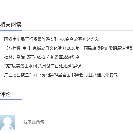
相关阅读
·
国铁南宁局开行避暑旅游专列 700余名旅客奔赴兴义
·
【八桂搜“宝”】点燃夏日文化活力 2026年广西民族博物馆暑期展演活
·
桂林：整治“野马”旅拍 守护景区旅游秩序
·
“凉”辰美景山水间 八月游广西处处是“屏保”
·
广西展团携三千好书亮相第34届全国书博会 尽显八桂文化底气
评论