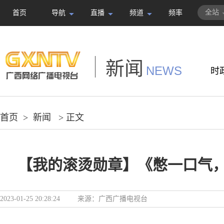
全站
首页
导航
直播
频道
频率
新闻
NEWS
时
首页
>
新闻
> 正文
【我的滚烫勋章】《憋一口气
2023-01-25 20:28:24
来源：
广西广播电视台